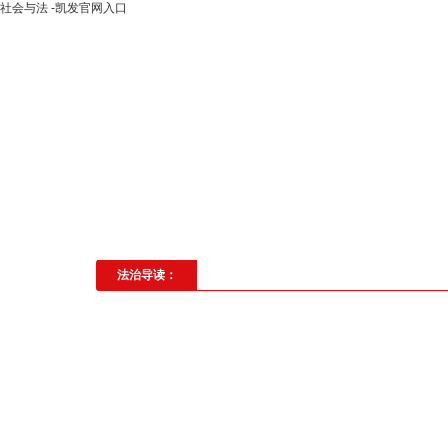
社会与法 -凯发官网入口
高层动态
专题聚焦
法治建
社会与法
见义勇为
法治校
法治导读：
浠水县公安局举行交警大队搬迁揭牌仪
...