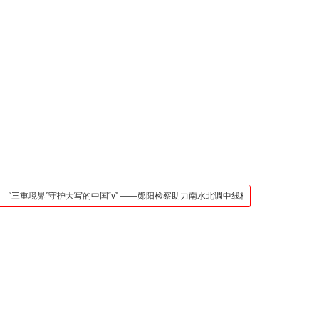
凯发官网入口的联系方
式
检法阵地
司法行政
荆楚各地
法治先锋
文苑天地
万方数据
界”守护大写的中国“v” ——郧阳检察助力南水北调中线核心水源区保护纪实
武汉都