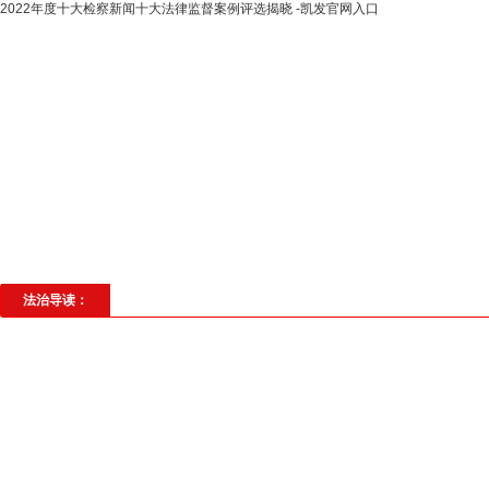
2022年度十大检察新闻十大法律监督案例评选揭晓 -凯发官网入口
高层动态
专题聚焦
法治建设
法
社会与法
见义勇为
法治校园
理
法治导读：