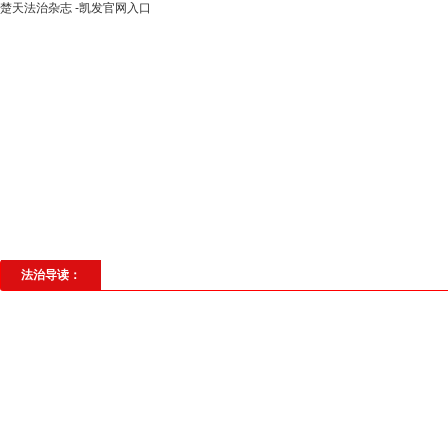
楚天法治杂志 -凯发官网入口
高层动态
专题聚焦
法治建设
法
社会与法
见义勇为
法治校园
理
法治导读：