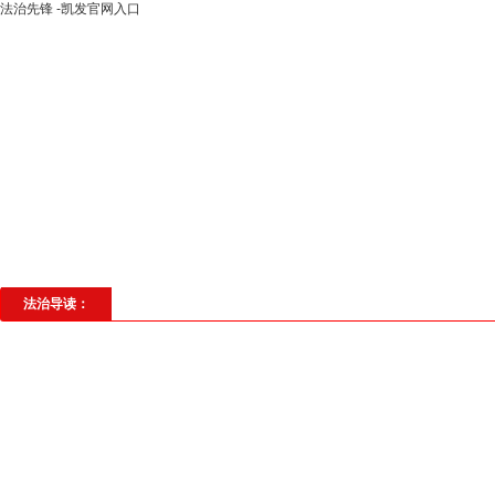
法治先锋 -凯发官网入口
高层动态
专题聚焦
法治建设
法
社会与法
见义勇为
法治校园
理
法治导读：
36年扎根一线，老王拥
6月7日上午，老李跟我反映隔
他的正常生活，我知道后与双方进