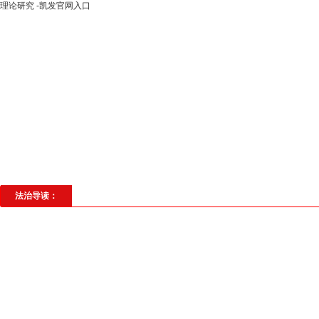
理论研究 -凯发官网入口
高层动态
专题聚焦
法治建设
法
社会与法
见义勇为
法治校园
理
法治导读：
主动融入党纪学习教育，着力发挥审计监督作用 
范清单》纪实
自党纪学习教育以来，湖北省黄冈市审计局深学细照笃行习近平
落实好中央和省、市关于开展党 ...