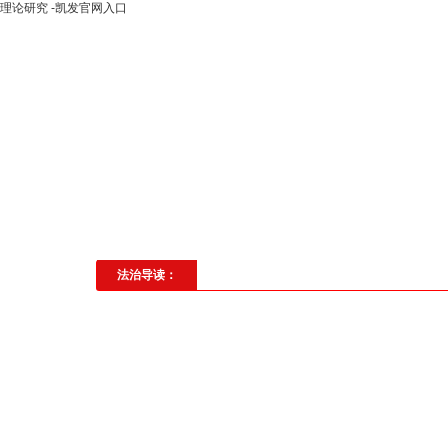
理论研究 -凯发官网入口
高层动态
专题聚焦
法治建
社会与法
见义勇为
法治校
法治导读：