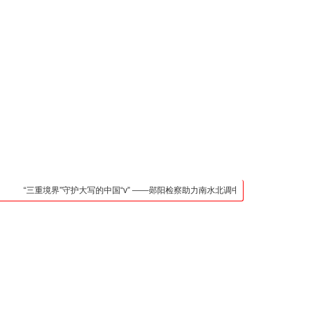
凯发官网入口的联系方
式
检法阵地
司法行政
荆楚各地
法治先锋
文苑天地
万方数据
“三重境界”守护大写的中国“v” ——郧阳检察助力南水北调中线核心水源区保护纪实