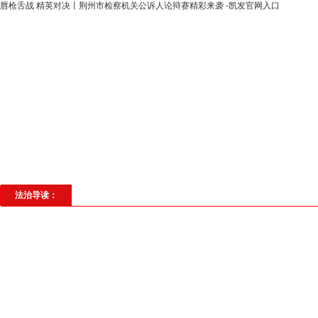
唇枪舌战 精英对决丨荆州市检察机关公诉人论辩赛精彩来袭 -凯发官网入口
高层动态
专题聚焦
法治建设
法
社会与法
见义勇为
法治校园
理
法治导读：