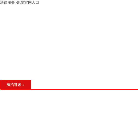
法律服务 -凯发官网入口
高层动态
专题聚焦
法治建设
法
社会与法
见义勇为
法治校园
理
法治导读：
石首：“法治阳光照亮学堂 守护青春伴成长”普法
为提高未成年人法律意识，保护未成年人合法权益，增强未成年人
首市人民检察院在高基庙镇江 ...