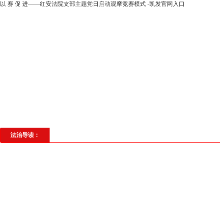
以 赛 促 进——红安法院支部主题党日启动观摩竞赛模式 -凯发官网入口
高层动态
专题聚焦
法治建设
法
社会与法
见义勇为
法治校园
理
法治导读：