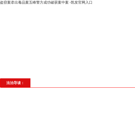
盗窃案牵出毒品案五峰警方成功破获案中案 -凯发官网入口
高层动态
专题聚焦
法治建设
法
社会与法
见义勇为
法治校园
理
法治导读：