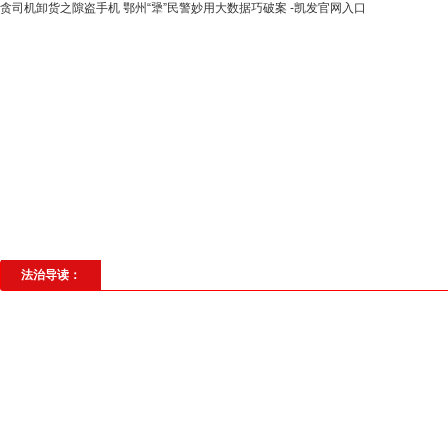
贪司机卸货之隙盗手机 鄂州“犟”民警妙用大数据巧破案 -凯发官网入口
高层动态
专题聚焦
法治建设
法
社会与法
见义勇为
法治校园
理
法治导读：