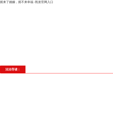
摇来了婚姻，摇不来幸福 -凯发官网入口
高层动态
专题聚焦
法治建设
法
社会与法
见义勇为
法治校园
理
法治导读：