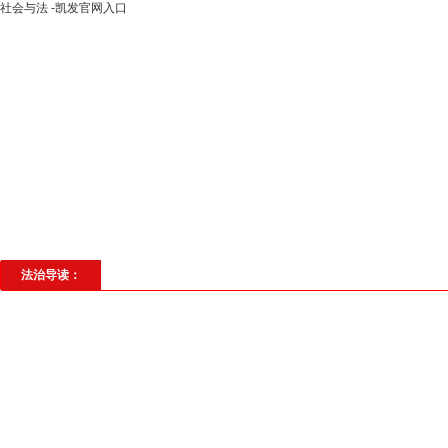
社会与法 -凯发官网入口
高层动态
专题聚焦
法治建设
法
社会与法
见义勇为
法治校园
理
法治导读：
红安县检察院批捕首例非法采砂案
...