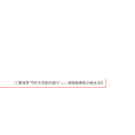
凯发官网入口的联系方
式
检法阵地
司法行政
荆楚各地
法治先锋
文苑天地
万方数据
“三重境界”守护大写的中国“v” ——郧阳检察助力南水北调中线核心水源区保护纪