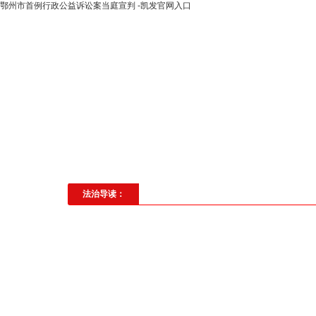
鄂州市首例行政公益诉讼案当庭宣判 -凯发官网入口
高层动态
专题聚焦
法治建
社会与法
见义勇为
法治校
法治导读：