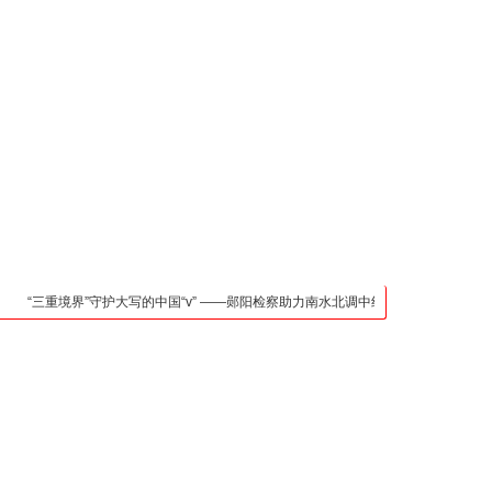
凯发官网入口的联系方
式
检法阵地
司法行政
荆楚各地
法治先锋
文苑天地
万方数据
“三重境界”守护大写的中国“v” ——郧阳检察助力南水北调中线核心水源区保护纪实