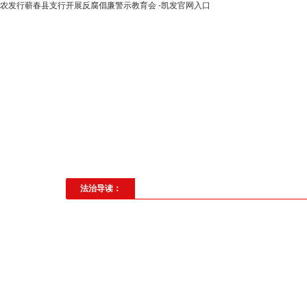
农发行蕲春县支行开展反腐倡廉警示教育会 -凯发官网入口
高层动态
专题聚焦
法治建
社会与法
见义勇为
法治校
法治导读：