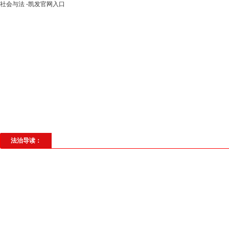
社会与法 -凯发官网入口
高层动态
专题聚焦
法治建设
法
社会与法
见义勇为
法治校园
理
法治导读：
全国人大代表陈燎原为黄梅未检工作创新点赞
...