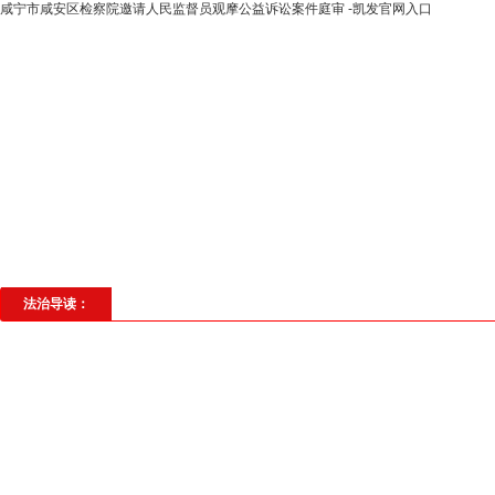
咸宁市咸安区检察院邀请人民监督员观摩公益诉讼案件庭审 -凯发官网入口
高层动态
专题聚焦
法治建设
法
社会与法
见义勇为
法治校园
理
法治导读：