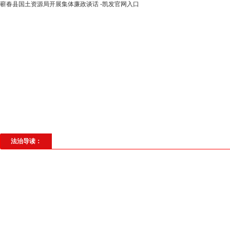
蕲春县国土资源局开展集体廉政谈话 -凯发官网入口
高层动态
专题聚焦
法治建设
法
社会与法
见义勇为
法治校园
理
法治导读：