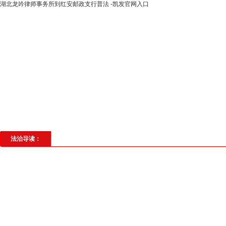
湖北龙吟律师事务所到红安邮政支行普法 -凯发官网入口
高层动态
专题聚焦
法治建设
法
社会与法
见义勇为
法治校园
理
法治导读：