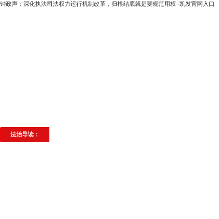
钟政声：深化执法司法权力运行机制改革，归根结底就是要规范用权 -凯发官网入口
高层动态
专题聚焦
法治建设
法
社会与法
见义勇为
法治校园
理
法治导读：