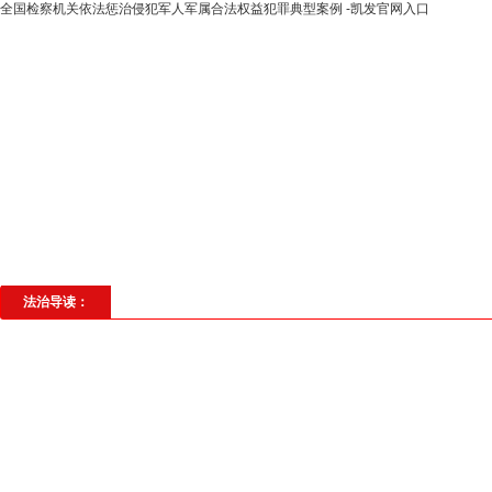
全国检察机关依法惩治侵犯军人军属合法权益犯罪典型案例 -凯发官网入口
高层动态
专题聚焦
法治建设
法
社会与法
见义勇为
法治校园
理
法治导读：