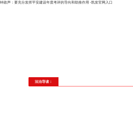
钟政声：要充分发挥平安建设年度考评的导向和助推作用 -凯发官网入口
高层动态
专题聚焦
法治建
社会与法
见义勇为
法治校
法治导读：