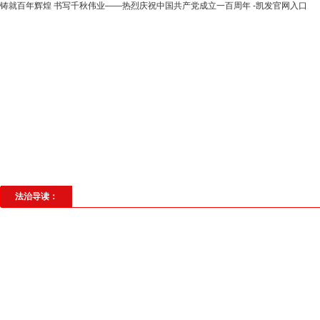
铸就百年辉煌 书写千秋伟业——热烈庆祝中国共产党成立一百周年 -凯发官网入口
高层动态
专题聚焦
法治建设
法
社会与法
见义勇为
法治校园
理
法治导读：