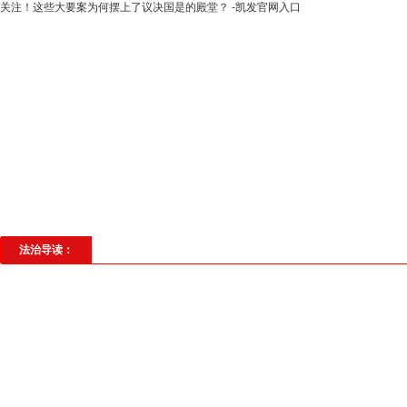
关注！这些大要案为何摆上了议决国是的殿堂？ -凯发官网入口
高层动态
专题聚焦
法治建设
法
社会与法
见义勇为
法治校园
理
法治导读：