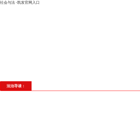
社会与法 -凯发官网入口
高层动态
专题聚焦
法治建设
法
社会与法
见义勇为
法治校园
理
法治导读：
​黄州：一份检察建议书“
市容市貌是城市的明信片，生态
设项目日益增长，城市面貌日新月