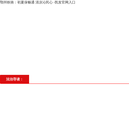
鄂州铁骑：初夏保畅通 清凉沁民心 -凯发官网入口
高层动态
专题聚焦
法治建设
法
社会与法
见义勇为
法治校园
理
法治导读：