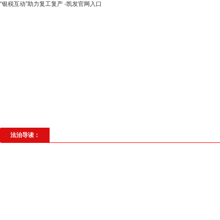
​“银税互动”助力复工复产 -凯发官网入口
高层动态
专题聚焦
法治建设
法
社会与法
见义勇为
法治校园
理
法治导读：