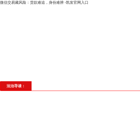
微信交易藏风险：货款难追，身份难辨 -凯发官网入口
高层动态
专题聚焦
法治建设
法
社会与法
见义勇为
法治校园
理
法治导读：