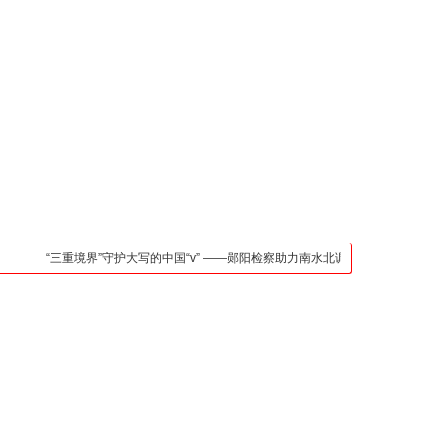
凯发官网入口的联系方
式
检法阵地
司法行政
荆楚各地
法治先锋
文苑天地
万方数据
“三重境界”守护大写的中国“v” ——郧阳检察助力南水北调中线核心水源区保护