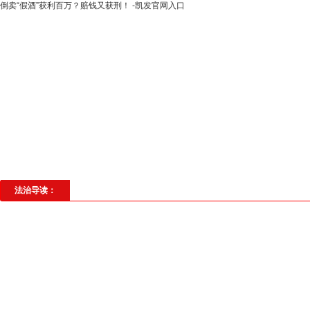
倒卖“假酒”获利百万？赔钱又获刑！ -凯发官网入口
高层动态
专题聚焦
法治建设
法
社会与法
见义勇为
法治校园
理
法治导读：