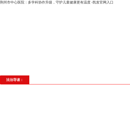
荆州市中心医院：多学科协作升级，守护儿童健康更有温度 -凯发官网入口
高层动态
专题聚焦
法治建设
法
社会与法
见义勇为
法治校园
理
法治导读：