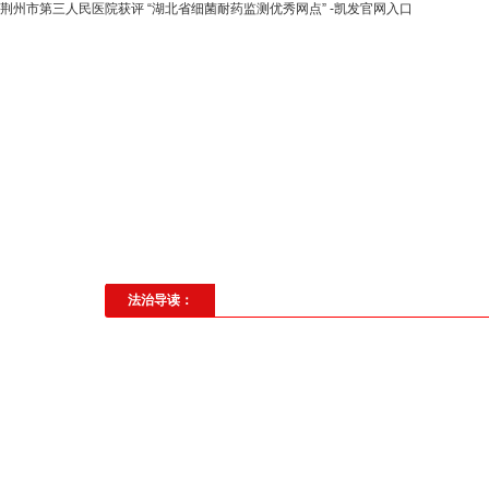
荆州市第三人民医院获评 “湖北省细菌耐药监测优秀网点” -凯发官网入口
高层动态
专题聚焦
法治建
社会与法
见义勇为
法治校
法治导读：