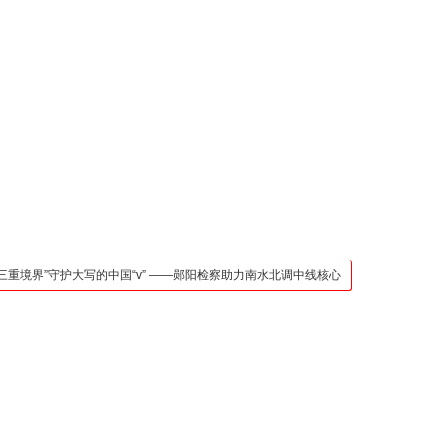
凯发官网入口的联系方
式
检法阵地
司法行政
荆楚各地
法治先锋
文苑天地
万方数据
境界”守护大写的中国“v” ——郧阳检察助力南水北调中线核心水源区保护纪实
武汉