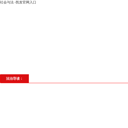
社会与法 -凯发官网入口
高层动态
专题聚焦
法治建设
法
社会与法
见义勇为
法治校园
理
法治导读：
紫阳街道扎实开展禁毒
为减少毒品对社会、家庭及个人
居民了解毒品危害，树立防毒意识，