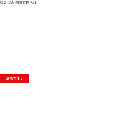
社会与法 -凯发官网入口
高层动态
专题聚焦
法治建设
法
社会与法
见义勇为
法治校园
理
法治导读：
赔偿款难到位 法官烈
夏日炎炎，骄阳似火。执行干警
人拿到部分赔偿款，化解了这家人的燃