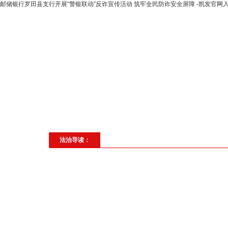
邮储银行罗田县支行开展“警银联动”反诈宣传活动 筑牢全民防诈安全屏障 -凯发官网
高层动态
专题聚焦
法治建
社会与法
见义勇为
法治校
法治导读：