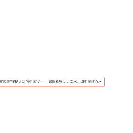
凯发官网入口的联系方
式
检法阵地
司法行政
荆楚各地
法治先锋
文苑天地
万方数据
界”守护大写的中国“v” ——郧阳检察助力南水北调中线核心水源区保护纪实
武汉都