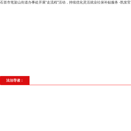
石首市笔架山街道办事处开展“走流程”活动，持续优化灵活就业社保补贴服务 -凯发
高层动态
专题聚焦
法治建设
法
社会与法
见义勇为
法治校园
理
法治导读：