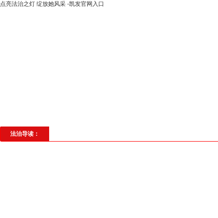
点亮法治之灯 绽放她风采 -凯发官网入口
高层动态
专题聚焦
法治建设
法
社会与法
见义勇为
法治校园
理
法治导读：