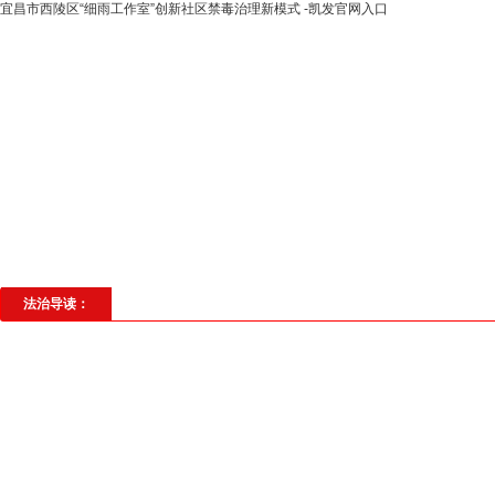
宜昌市西陵区“细雨工作室”创新社区禁毒治理新模式 -凯发官网入口
高层动态
专题聚焦
法治建设
法
社会与法
见义勇为
法治校园
理
法治导读：