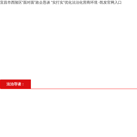
宜昌市西陵区“面对面”政企恳谈 “实打实”优化法治化营商环境 -凯发官网入口
高层动态
专题聚焦
法治建设
法
社会与法
见义勇为
法治校园
理
法治导读：