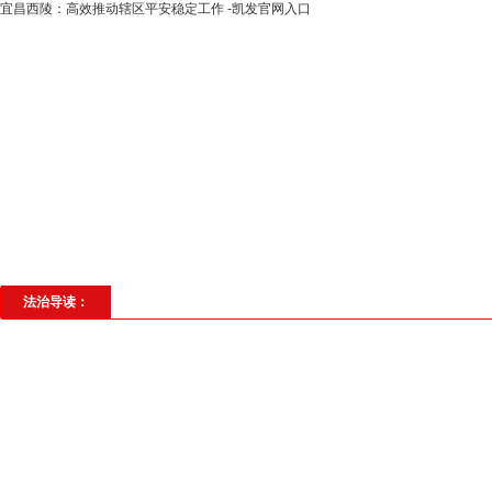
宜昌西陵：高效推动辖区平安稳定工作 -凯发官网入口
高层动态
专题聚焦
法治建设
法
社会与法
见义勇为
法治校园
理
法治导读：