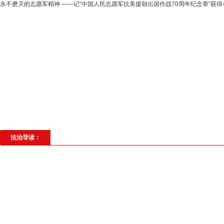
永不磨灭的志愿军精神 ——记“中国人民志愿军抗美援朝出国作战70周年纪念章”获得
高层动态
专题聚焦
法治建设
法
社会与法
见义勇为
法治校园
理
法治导读：