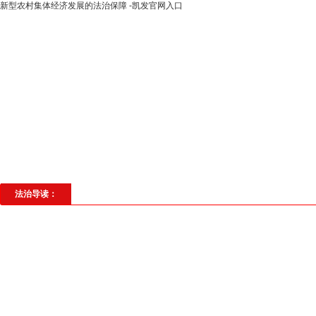
新型农村集体经济发展的法治保障 -凯发官网入口
高层动态
专题聚焦
法治建设
法
社会与法
见义勇为
法治校园
理
法治导读：