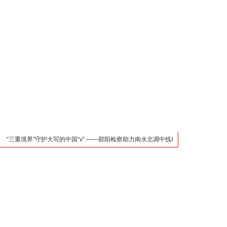
凯发官网入口的联系方
式
检法阵地
司法行政
荆楚各地
法治先锋
文苑天地
万方数据
三重境界”守护大写的中国“v” ——郧阳检察助力南水北调中线核心水源区保护纪实