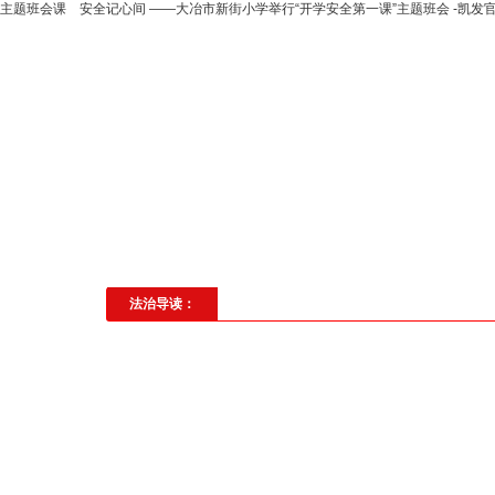
​主题班会课 安全记心间 ——大冶市新街小学举行“开学安全第一课”主题班会 -凯发
高层动态
专题聚焦
法治建
社会与法
见义勇为
法治校
法治导读：