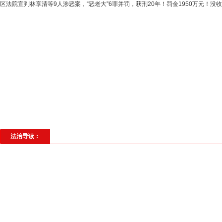
区法院宣判林享清等9人涉恶案，“恶老大”6罪并罚，获刑20年！罚金1950万元！没收
高层动态
专题聚焦
法治建设
法
社会与法
见义勇为
法治校园
理
法治导读：