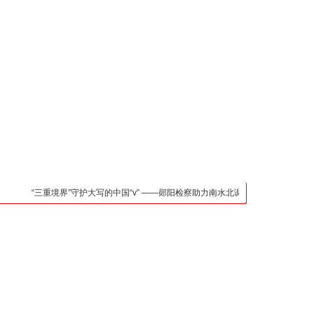
凯发官网入口的联系方
式
检法阵地
司法行政
荆楚各地
法治先锋
文苑天地
万方数据
“三重境界”守护大写的中国“v” ——郧阳检察助力南水北调中线核心水源区保护纪