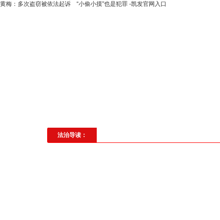
黄梅：多次盗窃被依法起诉 “小偷小摸”也是犯罪 -凯发官网入口
高层动态
专题聚焦
法治建
社会与法
见义勇为
法治校
法治导读：