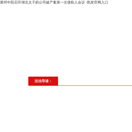
黄冈中院召开湖北太子奶公司破产案第一次债权人会议 -凯发官网入口
高层动态
专题聚焦
法治建
社会与法
见义勇为
法治校
法治导读：