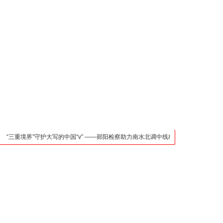
凯发官网入口的联系方
式
检法阵地
司法行政
荆楚各地
法治先锋
文苑天地
万方数据
三重境界”守护大写的中国“v” ——郧阳检察助力南水北调中线核心水源区保护纪实