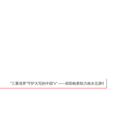
凯发官网入口的联系方
式
检法阵地
司法行政
荆楚各地
法治先锋
文苑天地
万方数据
“三重境界”守护大写的中国“v” ——郧阳检察助力南水北调中线核心水源区保护纪实