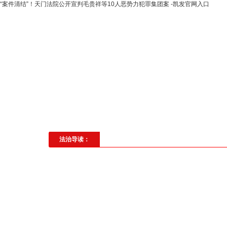
“案件清结”！天门法院公开宣判毛贵祥等10人恶势力犯罪集团案 -凯发官网入口
高层动态
专题聚焦
法治建
社会与法
见义勇为
法治校
法治导读：