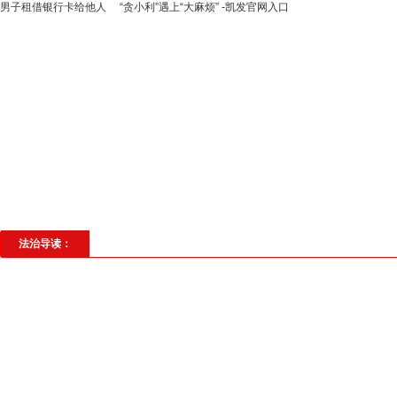
男子租借银行卡给他人 “贪小利”遇上“大麻烦” -凯发官网入口
高层动态
专题聚焦
法治建设
法
社会与法
见义勇为
法治校园
理
法治导读：