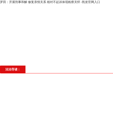
罗田：开展刑事和解 修复亲情关系 相对不起诉体现检察关怀 -凯发官网入口
高层动态
专题聚焦
法治建设
法
社会与法
见义勇为
法治校园
理
法治导读：