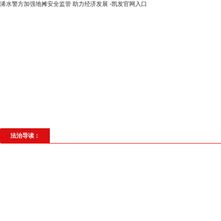
浠水警方加强地摊安全监管 助力经济发展 -凯发官网入口
高层动态
专题聚焦
法治建设
法
社会与法
见义勇为
法治校园
理
法治导读：